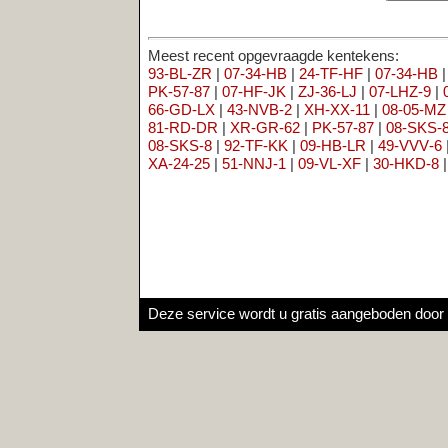
81‑RD‑DR
|
XR‑GR‑62
|
PK‑57‑87
|
08‑SKS‑8
|
84‑DF‑VV
|
GG‑
08‑SKS‑8
|
92‑TF‑KK
|
09‑HB‑LR
|
49‑VVV‑6
|
73‑KBT‑8
|
68‑GL
XA‑24‑25
|
51‑NNJ‑1
|
09‑VL‑XF
|
30‑HKD‑8
|
PL‑XG‑93
|
KJW‑
Deze service wordt u gratis aangeboden door
Net
Telligence Inter