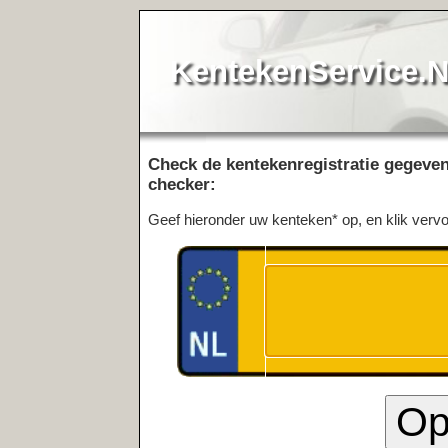
KentekenService.NL
Check de kentekenregistratie gegevens van een num
checker:
Geef hieronder uw kenteken* op, en klik vervolgens op Opzoeke
Meest recent opgevraagde kentekens:
93‑BL‑ZR
|
07‑34‑HB
|
24‑TF‑HF
|
07‑34‑HB
|
99‑PBP‑2
|
99‑KH
PK‑57‑87
|
07‑HF‑JK
|
ZJ‑36‑LJ
|
07‑LHZ‑9
|
07‑HF‑JK
|
BF‑16‑
66‑GD‑LX
|
43‑NVB‑2
|
XH‑XX‑11
|
08‑05‑MZ
|
08‑DG‑FL
|
SB‑1