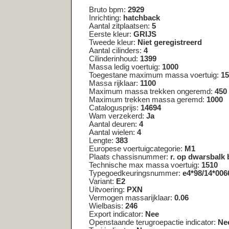
Massa ledig voertuig:
1000
Toegestane maximum massa voertuig:
1510
Massa rijklaar:
1100
Maximum massa trekken ongeremd:
450
Maximum trekken massa geremd:
1000
Catalogusprijs:
14694
Wam verzekerd:
Ja
Aantal deuren:
4
Aantal wielen:
4
Lengte:
383
Europese voertuigcategorie:
M1
Plaats chassisnummer:
r. op dwarsbalk by voorzitting
Technische max massa voertuig:
1510
Typegoedkeuringsnummer:
e4*98/14*0066*10
Variant:
E2
Uitvoering:
PXN
Vermogen massarijklaar:
0.06
Wielbasis:
246
Export indicator:
Nee
Openstaande terugroepactie indicator:
Nee
Taxi indicator:
Nee
Maximum massa samenstelling:
2510
Jaar laatste registratie tellerstand:
2025
Tellerstandoordeel:
Niet geregistreerd
Code toelichting tellerstandoordeel:
NG
Tenaamstellen mogelijk:
Ja
Zuinigheidsclassificatie:
C
Assen
As nummer :
1
Aantal assen :
2
Spoorbreedte :
145
Wettelijk toegestane maximum aslast :
850
Technisch toegestane maximum aslast :
850