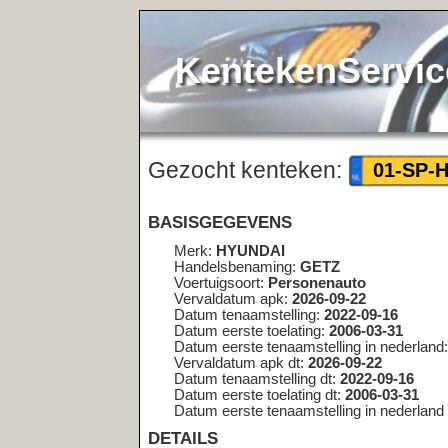
KentekenService.NL
Gezocht kenteken:
<< teru
01-SP-HB
BASISGEGEVENS
Merk:
HYUNDAI
Handelsbenaming:
GETZ
Voertuigsoort:
Personenauto
Vervaldatum apk:
2026-09-22
Datum tenaamstelling:
2022-09-16
Datum eerste toelating:
2006-03-31
Datum eerste tenaamstelling in nederland:
2006-03-31
Vervaldatum apk dt:
2026-09-22
Datum tenaamstelling dt:
2022-09-16
Datum eerste toelating dt:
2006-03-31
Datum eerste tenaamstelling in nederland dt:
2006-03-31
DETAILS
Bruto bpm:
2929
Inrichting:
hatchback
Aantal zitplaatsen:
5
Eerste kleur:
GRIJS
Tweede kleur:
Niet geregistreerd
Aantal cilinders:
4
Cilinderinhoud:
1399