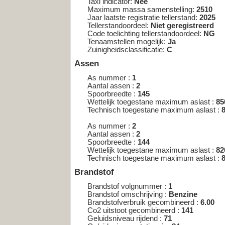
As nummer :
2
Aantal assen :
2
Spoorbreedte :
144
Wettelijk toegestane maximum aslast :
820
Technisch toegestane maximum aslast :
820
Brandstof
Brandstof volgnummer :
1
Brandstof omschrijving :
Benzine
Brandstofverbruik gecombineerd :
6.00
Co2 uitstoot gecombineerd :
141
Geluidsniveau rijdend :
71
Geluidsniveau stationair :
84
Emissiecode omschrijving :
4
Milieuklasse eg goedkeuring licht :
70/220*2003/76B
Nettomaximumvermogen :
71.00
Toerental geluidsniveau :
4500
Uitlaatemissieniveau :
EURO 4
Carrosserie
Carrosserie volgnummer :
1
Carrosserietype :
AB
Type carrosserie europese omschrijving :
Hatchback
<< nog een kentekenplaat opzoeken <<
Wijkt het bouwjaar af van de registr
kenteken?
In sommige gevallen kan het voorkomen
een ander voertuig is overgeschreven. O