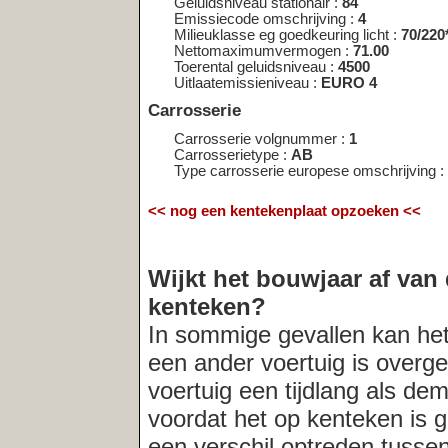
voertuig een tijdlang als demo-model in
voordat het op kenteken is gezet. In der
een verschil optreden tussen het bouwja
registratiedatum van het kenteken. Indi
altijd
de verkopende partij naar de acht
Meest recent opgevraagde kentekens:
97‑GD‑VZ
|
82‑GK‑BP
|
KG‑63‑FS
|
JV‑PB‑32
|
LB‑89‑VL
|
LD‑T
|
SK‑25‑DK
|
TH‑17‑LD
|
TR‑62‑TK
|
28‑TSK‑1
|
PZ‑XN‑62
|
VB‑
XT‑VN‑73
|
YS‑53‑NN
|
ZG‑SX‑97
|
ZL‑JS‑37
|
ZL‑FS‑02
|
ZS‑86
|
08‑JR‑HP
|
11‑PB‑94
|
03‑06‑XB
|
47‑LS‑PN
|
08‑JNR‑7
|
DS‑D
AV‑NG‑99
|
VJ‑98‑TS
|
54‑JSR‑2
|
04‑LK‑TP
|
9‑VDB‑84
|
JG‑NF
04‑X‑4‑G‑4
|
AH‑19‑90
|
43‑29‑FB
|
39‑JJV‑2
|
06‑XN‑NK
|
55‑M
45‑RP‑KP
|
71‑ZB‑RP
Deze service wordt u gratis aangeboden door
Net
Telligence.