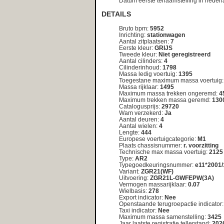
Variant:
ZGR21(WF)
Uitvoering:
ZGR21L-GWFEPW(3A)
Vermogen massarijklaar:
0.07
Wielbasis:
278
Export indicator:
Nee
Openstaande terugroepactie indicator:
Nee
Taxi indicator:
Nee
Maximum massa samenstelling:
3425
Jaar laatste registratie tellerstand:
2026
Tellerstandoordeel:
Logisch
Code toelichting tellerstandoordeel:
00
Tenaamstellen mogelijk:
Ja
Zuinigheidsclassificatie:
C
Assen
As nummer :
1
Aantal assen :
2
Spoorbreedte :
154
Wettelijk toegestane maximum aslast :
1220
Technisch toegestane maximum aslast :
1220
As nummer :
2
Aantal assen :
2
Spoorbreedte :
154
Wettelijk toegestane maximum aslast :
1180
Technisch toegestane maximum aslast :
1180
Brandstof
Brandstof volgnummer :
1
Brandstof omschrijving :
Benzine
Brandstofverbruik gecombineerd :
6.90
Co2 uitstoot gecombineerd :
162
Geluidsniveau stationair :
76
Emissiecode omschrijving :
4
Milieuklasse eg goedkeuring licht :
70/220*2003/76B
Nettomaximumvermogen :
108.00
Toerental geluidsniveau :
3750
Uitlaatemissieniveau :
EURO 4
Carrosserie
Carrosserie volgnummer :
1
Carrosserietype :
AC
Type carrosserie europese omschrijving :
Stationwagen
<< nog een kentekenplaat opzoeken <<
Wijkt het bouwjaar af van de registratiedatum van het kenteken
In sommige gevallen kan het voorkomen dat een kenteken naar een
kan het zijn dat een voertuig een tijdlang als demo-model in de eta
kenteken is gezet. In dergelijke gevallen kan er een verschil optre