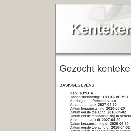
KentekenService.NL
Gezocht kenteken:
<< teru
06-LF-L3
BASISGEGEVENS
Merk:
TOYOTA
Handelsbenaming:
TOYOTA VERSO
Voertuigsoort:
Personenauto
Vervaldatum apk:
2027-04-20
Datum tenaamstelling:
2020-06-20
Datum eerste toelating:
2010-04-02
Datum eerste tenaamstelling in nederland:
2010-04-02
Vervaldatum apk dt:
2027-04-20
Datum tenaamstelling dt:
2020-06-20
Datum eerste toelating dt:
2010-04-02
Datum eerste tenaamstelling in nederland dt:
2010-04-02
DETAILS
Bruto bpm:
5952
Inrichting:
stationwagen
Aantal zitplaatsen:
7
Eerste kleur:
GRIJS
Tweede kleur:
Niet geregistreerd
Aantal cilinders:
4
Cilinderinhoud:
1798
Massa ledig voertuig:
1395
Toegestane maximum massa voertuig:
2125
Massa rijklaar:
1495
Maximum massa trekken ongeremd:
450
Maximum trekken massa geremd:
1300
Catalogusprijs:
29720
Wam verzekerd:
Ja
Aantal deuren:
4
Aantal wielen:
4
Lengte:
444
Europese voertuigcategorie:
M1
Plaats chassisnummer:
r. voorzitting
Technische max massa voertuig:
2125
Type:
AR2
Typegoedkeuringsnummer:
e11*2001/116*0350*00