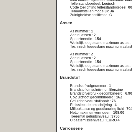
de registratiedatum van het kenteken. Indien van toepassing, vraa
achterliggende reden!
Meest recent opgevraagde kentekens:
85‑TN‑NF
|
86‑32‑DZ
|
86‑32‑DZ
|
86‑37‑ST
|
00‑NZS‑3
|
86‑37‑ST
|
86‑LRP‑8
|
86‑LRP‑8
|
86‑PFJ‑4
|
86‑PF
87‑NJH‑4
|
87‑SN‑NN
|
87‑SN‑NN
|
87‑XGV‑6
|
87‑XGV‑6
|
87‑XV‑94
|
05‑GTB‑5
|
87‑XV‑94
|
88‑31‑JK
|
88
88‑PX‑BT
|
88‑PX‑BT
|
88‑TJS‑4
|
88‑TJS‑4
|
89‑BL‑XZ
|
89‑BL‑XZ
|
89‑GK‑KR
|
1‑KTD‑75
|
89‑GK‑KR
|
89‑
89‑VDK‑8
|
89‑VDK‑8
|
10‑GGL‑7
|
49‑GP‑VV
|
89‑XL‑KK
|
89‑XL‑KK
|
9‑SBX‑95
Deze service wordt u gratis aangeboden door
Net
Telligence.