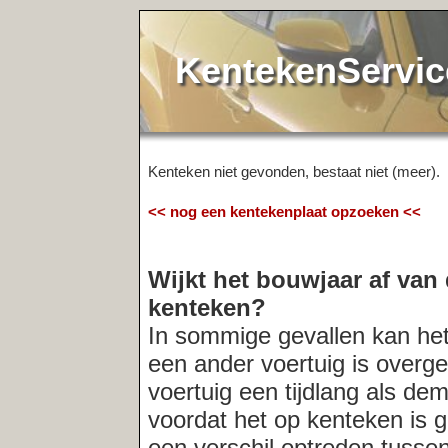
KentekenService.NL
Kenteken niet gevonden, bestaat niet (meer).
<< nog een kentekenplaat opzoeken <<
Wijkt het bouwjaar af van de registr
kenteken?
In sommige gevallen kan het voorkomen
een ander voertuig is overgeschreven. O
voertuig een tijdlang als demo-model in
voordat het op kenteken is gezet. In der
een verschil optreden tussen het bouwja
registratiedatum van het kenteken. Indi
altijd
de verkopende partij naar de acht
Meest recent opgevraagde kentekens: