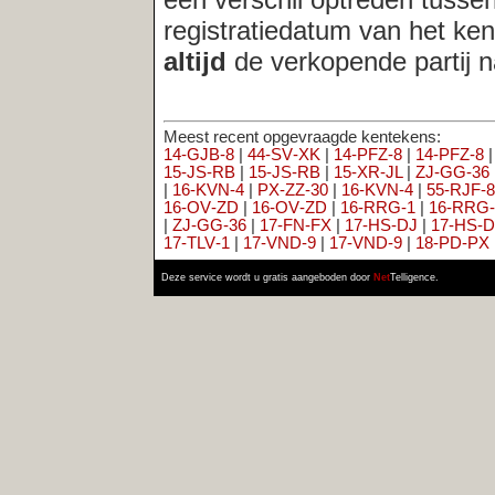
14‑GJB‑8
|
44‑SV‑XK
|
14‑PFZ‑8
|
14‑PFZ‑8
|
ZJ‑FS‑28
|
14‑RD
15‑JS‑RB
|
15‑JS‑RB
|
15‑XR‑JL
|
ZJ‑GG‑36
|
ZL‑PX‑19
|
15‑XR
|
16‑KVN‑4
|
PX‑ZZ‑30
|
16‑KVN‑4
|
55‑RJF‑8
|
16‑LFD‑1
|
ZN‑0
16‑OV‑ZD
|
16‑OV‑ZD
|
16‑RRG‑1
|
16‑RRG‑1
|
16‑TJ‑BJ
|
16‑T
|
ZJ‑GG‑36
|
17‑FN‑FX
|
17‑HS‑DJ
|
17‑HS‑DJ
|
54‑HR‑TR
|
17‑
17‑TLV‑1
|
17‑VND‑9
|
17‑VND‑9
|
18‑PD‑PX
|
18‑PD‑PX
|
19‑JB
Deze service wordt u gratis aangeboden door
Net
Telligence.