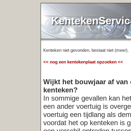
KentekenService.NL
Kenteken niet gevonden, bestaat niet (meer).
<< nog een kentekenplaat opzoeken <<
Wijkt het bouwjaar af van de registr
kenteken?
In sommige gevallen kan het voorkomen
een ander voertuig is overgeschreven. O
voertuig een tijdlang als demo-model in
voordat het op kenteken is gezet. In der
een verschil optreden tussen het bouwja
registratiedatum van het kenteken. Indi
altijd
de verkopende partij naar de acht
Meest recent opgevraagde kentekens: