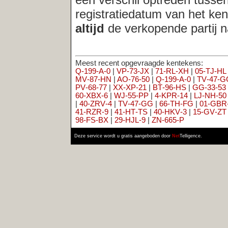
Q‑199‑A‑0
|
VP‑73‑JX
|
71‑RL‑XH
|
05‑TJ‑HL
|
ME‑HD‑75
|
MD‑
MV‑87‑HN
|
AO‑76‑50
|
Q‑199‑A‑0
|
TV‑47‑GG
|
16‑KLP‑4
|
13‑
PV‑68‑77
|
XX‑XP‑21
|
BT‑96‑HS
|
GG‑33‑53
|
55‑SPN‑5
|
75‑Z
60‑XBX‑6
|
WJ‑55‑PP
|
4‑KPR‑14
|
LJ‑NH‑50
|
08‑LVH‑8
|
95‑R
|
40‑ZRV‑4
|
TV‑47‑GG
|
66‑TH‑FG
|
01‑GBR‑2
|
69‑KLV‑2
|
75‑
41‑RZR‑9
|
41‑HT‑TS
|
40‑HKV‑3
|
15‑GV‑ZT
|
87‑ZF‑DX
|
TN‑H
98‑FS‑BX
|
29‑HJL‑9
|
ZN‑665‑P
Deze service wordt u gratis aangeboden door
Net
Telligence.