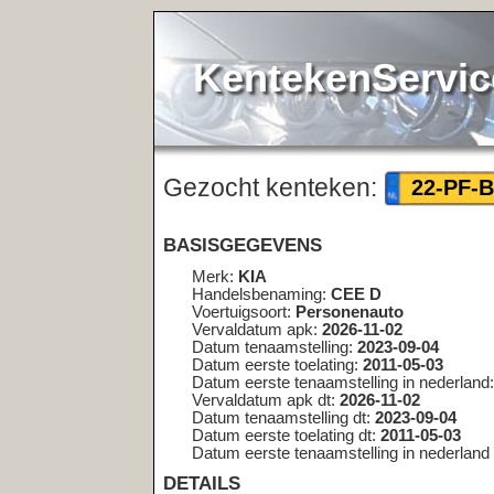
KentekenService.NL
Gezocht kenteken:
<< terug
22-PF-B8
BASISGEGEVENS
Merk:
KIA
Handelsbenaming:
CEE D
Voertuigsoort:
Personenauto
Vervaldatum apk:
2026-11-02
Datum tenaamstelling:
2023-09-04
Datum eerste toelating:
2011-05-03
Datum eerste tenaamstelling in nederland:
2011-05-03
Vervaldatum apk dt:
2026-11-02
Datum tenaamstelling dt:
2023-09-04
Datum eerste toelating dt:
2011-05-03
Datum eerste tenaamstelling in nederland dt:
2011-05-03
DETAILS
Bruto bpm:
2761
Inrichting:
MPV
Aantal zitplaatsen:
5
Eerste kleur:
WIT
Tweede kleur:
Niet geregistreerd
Aantal cilinders:
4
Cilinderinhoud:
1396