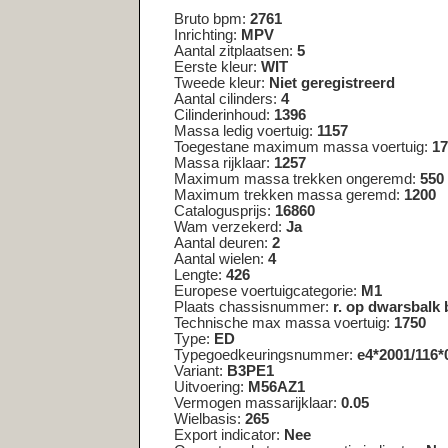
Massa ledig voertuig:
1157
Toegestane maximum massa voertuig:
1750
Massa rijklaar:
1257
Maximum massa trekken ongeremd:
550
Maximum trekken massa geremd:
1200
Catalogusprijs:
16860
Wam verzekerd:
Ja
Aantal deuren:
2
Aantal wielen:
4
Lengte:
426
Europese voertuigcategorie:
M1
Plaats chassisnummer:
r. op dwarsbalk by voorzitting
Technische max massa voertuig:
1750
Type:
ED
Typegoedkeuringsnummer:
e4*2001/116*0121*18
Variant:
B3PE1
Uitvoering:
M56AZ1
Vermogen massarijklaar:
0.05
Wielbasis:
265
Export indicator:
Nee
Openstaande terugroepactie indicator:
Nee
Taxi indicator:
Nee
Maximum massa samenstelling:
2950
Jaar laatste registratie tellerstand:
2026
Tellerstandoordeel:
Logisch
Code toelichting tellerstandoordeel:
00
Tenaamstellen mogelijk:
Ja
Zuinigheidsclassificatie:
A
Assen
As nummer :
1
Aantal assen :
2
Spoorbreedte :
155
Wettelijk toegestane maximum aslast :
960
Technisch toegestane maximum aslast :
960