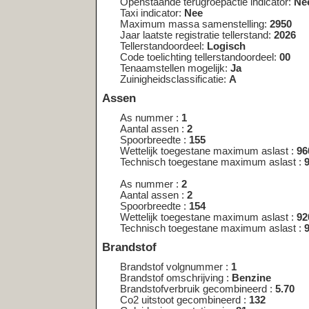
As nummer :
2
Aantal assen :
2
Spoorbreedte :
154
Wettelijk toegestane maximum aslast :
920
Technisch toegestane maximum aslast :
920
Brandstof
Brandstof volgnummer :
1
Brandstof omschrijving :
Benzine
Brandstofverbruik gecombineerd :
5.70
Co2 uitstoot gecombineerd :
132
Geluidsniveau stationair :
81
Emissiecode omschrijving :
5
Milieuklasse eg goedkeuring licht :
715/2007*692/2008F
Nettomaximumvermogen :
66.00
Toerental geluidsniveau :
3750
Uitlaatemissieniveau :
EURO 5 F
Carrosserie
Carrosserie volgnummer :
1
Carrosserietype :
AF
Type carrosserie europese omschrijving :
Multipurpose veh
<< nog een kentekenplaat opzoeken <<
Wijkt het bouwjaar af van de registr
kenteken?
In sommige gevallen kan het voorkomen
een ander voertuig is overgeschreven. O