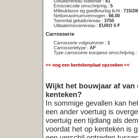
voertuig een tijdlang als demo-model in
voordat het op kenteken is gezet. In der
een verschil optreden tussen het bouwja
registratiedatum van het kenteken. Indi
altijd
de verkopende partij naar de acht
Meest recent opgevraagde kentekens:
SG‑KN‑42
|
SL‑XN‑38
|
SX‑XS‑68
|
SZ‑SH‑05
|
TD‑TV‑92
|
ZR‑8
|
46‑XG‑BS
|
VF‑SL‑42
|
VP‑76‑HL
|
WN‑TZ‑15
|
BS‑17‑97
|
XB‑
XF‑HN‑55
|
XH‑BD‑38
|
XH‑SV‑59
|
XK‑96‑ZN
|
28‑SB‑ZP
|
XS‑
YP‑31‑BJ
|
ZB‑34‑26
|
ZG‑PD‑74
|
51‑BR‑PB
|
ZJ‑74‑DB
|
ZJ‑G
ZN‑BN‑30
|
ZN‑BN‑30
|
ZN‑DG‑75
|
48‑KSL‑3
|
48‑TXV‑2
|
52‑X
10‑DD‑PZ
|
95‑LD‑TN
|
HP‑RD‑35
|
50‑BS‑JV
|
38‑JPR‑1
|
51‑L
|
XN‑RV‑01
|
TL‑HP‑99
Deze service wordt u gratis aangeboden door
Net
Telligence.