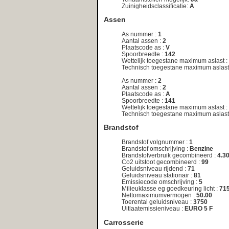
de registratiedatum van het kenteken. Indien van toepassing, vraa
achterliggende reden!
Meest recent opgevraagde kentekens:
98‑GB‑VL
|
PX‑VL‑91
|
UU‑02‑03
|
99‑DD‑NS
|
58‑NZH‑7
|
LF‑HR‑32
|
XB‑48‑26
|
PB‑JB‑86
|
TF‑FT‑23
|
PR‑
BB‑ZN‑05
|
SG‑FV‑29
|
16‑DV‑NJ
|
BV‑33‑97
|
66‑TVB‑9
|
JZ‑TJ‑98
|
HJ‑PP‑22
|
DH‑24‑ZG
|
DS‑XR‑30
|
VB‑
28‑BGZ‑6
|
ZD‑67‑GK
|
13‑72‑ZG
|
91‑TV‑KD
|
RV‑12‑07
|
27‑HPK‑1
|
MJ‑24‑XR
|
HB‑ZP‑02
|
HP‑RR‑37
|
3
79‑LH‑LR
|
PD‑DR‑71
|
PG‑471‑R
|
37‑SPF‑3
|
50‑23‑HZ
|
PR‑PD‑18
|
ZD‑11‑LV
|
RB‑46‑34
Deze service wordt u gratis aangeboden door
Net
Telligence.