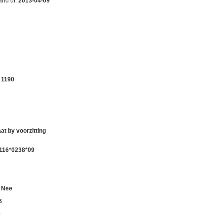
?
 ander voertuig is overgeschreven. Ook
lage heeft gestaan voordat het op
den tussen het bouwjaar van de voertuig en