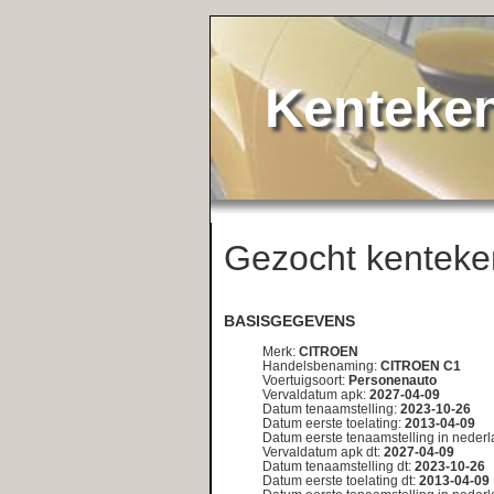
KentekenService.NL
Gezocht kenteken:
<< teru
4K-FX-31
BASISGEGEVENS
Merk:
CITROEN
Handelsbenaming:
CITROEN C1
Voertuigsoort:
Personenauto
Vervaldatum apk:
2027-04-09
Datum tenaamstelling:
2023-10-26
Datum eerste toelating:
2013-04-09
Datum eerste tenaamstelling in nederland:
2013-04-09
Vervaldatum apk dt:
2027-04-09
Datum tenaamstelling dt:
2023-10-26
Datum eerste toelating dt:
2013-04-09
Datum eerste tenaamstelling in nederland dt:
2013-04-09
DETAILS
Bruto bpm:
500
Inrichting:
hatchback
Aantal zitplaatsen:
4
Eerste kleur:
ROOD
Tweede kleur:
Niet geregistreerd
Aantal cilinders:
3
Cilinderinhoud:
998
Massa ledig voertuig:
805
Toegestane maximum massa voertuig:
1190
Massa rijklaar:
905
Catalogusprijs:
10720
Wam verzekerd:
Ja
Aantal deuren:
4
Aantal wielen:
4
Lengte:
344
Europese voertuigcategorie:
M1
Plaats chassisnummer:
r. op bodemplaat by voorzitting
Technische max massa voertuig:
1190
Type:
P*****
Typegoedkeuringsnummer:
e11*2001/116*0238*09
Variant:
NCFB
Uitvoering:
4