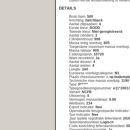
Vermogen massarijklaar:
0.06
Wielbasis:
234
Export indicator:
Nee
Openstaande terugroepactie indicator:
Nee
Taxi indicator:
Nee
Jaar laatste registratie tellerstand:
2026
Tellerstandoordeel:
Logisch
Code toelichting tellerstandoordeel:
00
Tenaamstellen mogelijk:
Ja
Zuinigheidsclassificatie:
A
Assen
As nummer :
1
Aantal assen :
2
Plaatscode as :
V
Spoorbreedte :
142
Wettelijk toegestane maximum aslast :
695
Technisch toegestane maximum aslast :
695
As nummer :
2
Aantal assen :
2
Plaatscode as :
A
Spoorbreedte :
141
Wettelijk toegestane maximum aslast :
695
Technisch toegestane maximum aslast :
695
Brandstof
Brandstof volgnummer :
1
Brandstof omschrijving :
Benzine
Brandstofverbruik gecombineerd :
4.30
Co2 uitstoot gecombineerd :
99
Geluidsniveau rijdend :
71
Geluidsniveau stationair :
81
Emissiecode omschrijving :
5
Milieuklasse eg goedkeuring licht :
715/2007*566/2011F
Nettomaximumvermogen :
50.00
Toerental geluidsniveau :
3750
Uitlaatemissieniveau :
EURO 5 F
Carrosserie
Carrosserie volgnummer :
1
Carrosserietype :
AB
Type carrosserie europese omschrijving :
Hatchback
<< nog een kentekenplaat opzoeken <<
Wijkt het bouwjaar af van de registratiedatum van het kenteken
In sommige gevallen kan het voorkomen dat een kenteken naar een
kan het zijn dat een voertuig een tijdlang als demo-model in de eta
kenteken is gezet. In dergelijke gevallen kan er een verschil optre