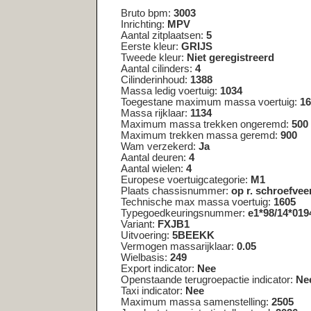
Massa ledig voertuig:
1034
Toegestane maximum massa voertuig:
1605
Massa rijklaar:
1134
Maximum massa trekken ongeremd:
500
Maximum trekken massa geremd:
900
Wam verzekerd:
Ja
Aantal deuren:
4
Aantal wielen:
4
Europese voertuigcategorie:
M1
Plaats chassisnummer:
op r. schroefveerkoker onder mot
Technische max massa voertuig:
1605
Typegoedkeuringsnummer:
e1*98/14*0194*10
Variant:
FXJB1
Uitvoering:
5BEEKK
Vermogen massarijklaar:
0.05
Wielbasis:
249
Export indicator:
Nee
Openstaande terugroepactie indicator:
Nee
Taxi indicator:
Nee
Maximum massa samenstelling:
2505
Jaar laatste registratie tellerstand:
2026
Tellerstandoordeel:
Logisch
Code toelichting tellerstandoordeel:
00
Tenaamstellen mogelijk:
Ja
Zuinigheidsclassificatie:
C
Assen
As nummer :
1
Aantal assen :
2
Spoorbreedte :
148
Wettelijk toegestane maximum aslast :
840
Technisch toegestane maximum aslast :
840
As nummer :
2
Aantal assen :
2