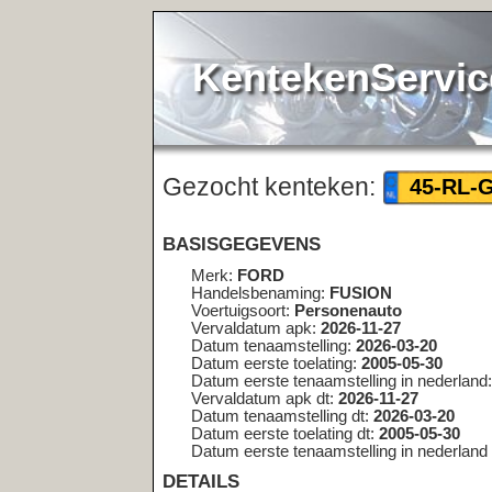
KentekenService.NL
Gezocht kenteken:
<< teru
45-RL-GP
BASISGEGEVENS
Merk:
FORD
Handelsbenaming:
FUSION
Voertuigsoort:
Personenauto
Vervaldatum apk:
2026-11-27
Datum tenaamstelling:
2026-03-20
Datum eerste toelating:
2005-05-30
Datum eerste tenaamstelling in nederland:
2005-05-30
Vervaldatum apk dt:
2026-11-27
Datum tenaamstelling dt:
2026-03-20
Datum eerste toelating dt:
2005-05-30
Datum eerste tenaamstelling in nederland dt:
2005-05-30
DETAILS
Bruto bpm:
3003
Inrichting:
MPV
Aantal zitplaatsen:
5
Eerste kleur:
GRIJS
Tweede kleur:
Niet geregistreerd
Aantal cilinders:
4
Cilinderinhoud:
1388