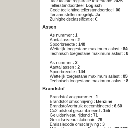
Spoorbreedte :
144
Wettelijk toegestane maximum aslast :
850
Technisch toegestane maximum aslast :
850
Brandstof
Brandstof volgnummer :
1
Brandstof omschrijving :
Benzine
Brandstofverbruik gecombineerd :
6.60
Co2 uitstoot gecombineerd :
155
Geluidsniveau rijdend :
71
Geluidsniveau stationair :
79
Emissiecode omschrijving :
3
Milieuklasse eg goedkeuring licht :
70/220*2001/100A
Nettomaximumvermogen :
59.00
Toerental geluidsniveau :
4275
Uitlaatemissieniveau :
EURO 3
Carrosserie
Carrosserie volgnummer :
1
Carrosserietype :
AF
Type carrosserie europese omschrijving :
Multipurpose veh
<< nog een kentekenplaat opzoeken <<
Wijkt het bouwjaar af van de registr
kenteken?
In sommige gevallen kan het voorkomen
een ander voertuig is overgeschreven. O
voertuig een tijdlang als demo-model in