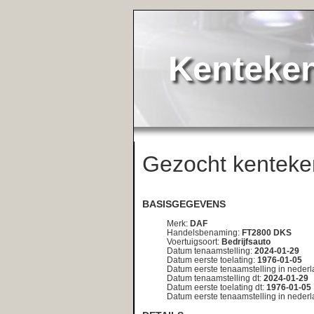
KentekenService.NL
Gezocht kenteken:
<< teru
48-68-JB
BASISGEGEVENS
Merk:
DAF
Handelsbenaming:
FT2800 DKS
Voertuigsoort:
Bedrijfsauto
Datum tenaamstelling:
2024-01-29
Datum eerste toelating:
1976-01-05
Datum eerste tenaamstelling in nederland:
1976-01-05
Datum tenaamstelling dt:
2024-01-29
Datum eerste toelating dt:
1976-01-05
Datum eerste tenaamstelling in nederland dt:
1976-01-05
DETAILS
Inrichting:
opleggertrekker
Aantal zitplaatsen:
2
Eerste kleur:
N.v.t.
Tweede kleur:
N.v.t.
Aantal cilinders:
6
Cilinderinhoud:
11600
Massa ledig voertuig:
6945
Toegestane maximum massa voertuig:
16500
Massa rijklaar:
7045
Wam verzekerd:
Nee
Oplegger geremd:
32955
Aantal wielen:
4
Afstand voorzijde voertuig tot hart koppeling:
435
Lengte:
590
Breedte:
252
Europese voertuigcategorie:
N3
Plaats chassisnummer:
r. balk v. vooras
Technische max massa voertuig:
16500
Vermogen massarijklaar:
0.03
Wielbasis:
350
Export indicator:
Nee
Openstaande terugroepactie indicator:
Nee
Taxi indicator:
Nee
Maximum massa samenstelling:
40000