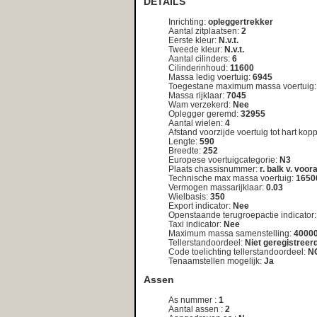
Tellerstandoordeel:
Niet geregistreerd
Code toelichting tellerstandoordeel:
NG
Tenaamstellen mogelijk:
Ja
Assen
As nummer :
1
Aantal assen :
2
Aangedreven as :
N
Plaatscode as :
V
Wettelijk toegestane maximum aslast :
6500
Technisch toegestane maximum aslast :
6500
As nummer :
2
Aantal assen :
2
Aangedreven as :
J
Plaatscode as :
A
Weggedrag code :
A
Wettelijk toegestane maximum aslast :
10000
Technisch toegestane maximum aslast :
10000
Brandstof
Brandstof volgnummer :
1
Brandstof omschrijving :
Diesel
Emissiecode omschrijving :
0
Nettomaximumvermogen :
235.00
Co2 emissieklasse :
1
Carrosserie
Carrosserie volgnummer :
1
Carrosserietype :
BC
Type carrosserie europese omschrijving :
Opleggertrekker
<< nog een kentekenplaat opzoeken <<
Wijkt het bouwjaar af van de registratiedatum van het kenteken
In sommige gevallen kan het voorkomen dat een kenteken naar een
kan het zijn dat een voertuig een tijdlang als demo-model in de eta
kenteken is gezet. In dergelijke gevallen kan er een verschil optre
de registratiedatum van het kenteken. Indien van toepassing, vraa
achterliggende reden!
Meest recent opgevraagde kentekens:
BD‑66‑XJ
|
91‑RLK‑9
|
02‑JZ‑DG
|
73‑HF‑HB
|
53‑XH‑XS
|
53‑NZ‑ZP
|
58‑RG‑FN
|
76‑GS‑13
|
26‑LPD‑6
|
L‑
56‑HJ‑VJ
|
9‑KDT‑83
|
99‑VGR‑3
|
GS‑RH‑39
|
43‑JD‑LK
|
AH‑21‑36
|
XL‑DT‑48
|
HH‑HH‑01
|
AM‑00‑53
|
74
3‑VXF‑42
|
MH‑TB‑26
|
87‑DS‑RD
|
DP‑99‑HP
|
VP‑56‑SY
|
88‑JFK‑1
|
JB‑87‑00
|
ZJ‑VF‑28
|
81‑GKZ‑4
|
58‑
60‑RR‑KS
|
BV‑33‑97
|
58‑LG‑TZ
|
BZ‑68‑NV
|
MG‑XH‑05
|
15‑JT‑TD
|
ZB‑GX‑86