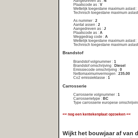
Deze service wordt u gratis aangeboden door
Net
Telligence.