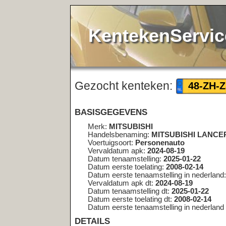
KentekenService.NL
Gezocht kenteken:
<< terug
48-ZH-ZS
BASISGEGEVENS
Merk:
MITSUBISHI
Handelsbenaming:
MITSUBISHI LANCER WAGON
Voertuigsoort:
Personenauto
Vervaldatum apk:
2024-08-19
Datum tenaamstelling:
2025-01-22
Datum eerste toelating:
2008-02-14
Datum eerste tenaamstelling in nederland:
2008-02-14
Vervaldatum apk dt:
2024-08-19
Datum tenaamstelling dt:
2025-01-22
Datum eerste toelating dt:
2008-02-14
Datum eerste tenaamstelling in nederland dt:
2008-02-14
DETAILS
Bruto bpm:
4003
Inrichting:
stationwagen
Aantal zitplaatsen:
5
Eerste kleur:
GRIJS
Tweede kleur:
Niet geregistreerd
Aantal cilinders:
4
Cilinderinhoud:
1584