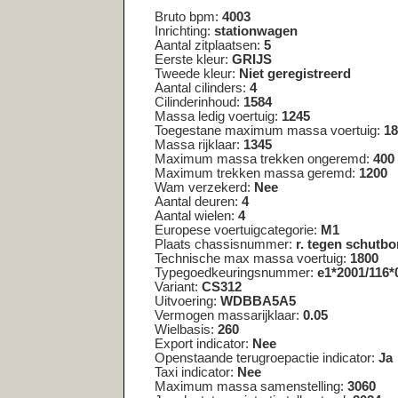
Massa ledig voertuig:
1245
Toegestane maximum massa voertuig:
1800
Massa rijklaar:
1345
Maximum massa trekken ongeremd:
400
Maximum trekken massa geremd:
1200
Wam verzekerd:
Nee
Aantal deuren:
4
Aantal wielen:
4
Europese voertuigcategorie:
M1
Plaats chassisnummer:
r. tegen schutbord onder motorka
Technische max massa voertuig:
1800
Typegoedkeuringsnummer:
e1*2001/116*0233*08
Variant:
CS312
Uitvoering:
WDBBA5A5
Vermogen massarijklaar:
0.05
Wielbasis:
260
Export indicator:
Nee
Openstaande terugroepactie indicator:
Ja
Taxi indicator:
Nee
Maximum massa samenstelling:
3060
Jaar laatste registratie tellerstand:
2024
Tellerstandoordeel:
Logisch
Code toelichting tellerstandoordeel:
00
Tenaamstellen mogelijk:
Ja
Zuinigheidsclassificatie:
C
Assen
As nummer :
1
Aantal assen :
2
Spoorbreedte :
147
Wettelijk toegestane maximum aslast :
930
Technisch toegestane maximum aslast :
930
As nummer :
2
Aantal assen :
2