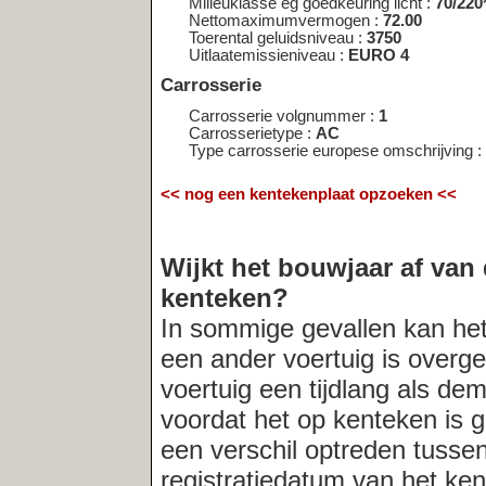
voordat het op kenteken is gezet. In der
een verschil optreden tussen het bouwja
registratiedatum van het kenteken. Indi
altijd
de verkopende partij naar de acht
Meest recent opgevraagde kentekens:
33‑LVH‑4
|
34‑07‑PB
|
24‑XJ‑FP
|
34‑SB‑VR
|
GB‑77‑22
|
34‑XX
|
38‑RV‑GH
|
38‑TPP‑6
|
4‑KPR‑14
|
RZ‑86‑JG
|
49‑HZD‑3
|
4‑K
DN‑DL‑28
|
41‑NKH‑7
|
BS‑07‑VF
|
XX‑JX‑28
|
BZ‑NB‑55
|
3‑KF
17‑GVN‑7
|
ML‑01‑XR
|
XJ‑08‑KV
|
ZB‑52‑24
|
13‑JG‑FN
|
41‑Z
|
43‑XD‑TF
|
44‑GHL‑8
|
45‑RSK‑7
|
47‑JTK‑5
|
48‑VJ‑BV
|
49‑F
|
50‑44‑BB
|
93‑ZD‑93
|
51‑GL‑SX
|
51‑GRR‑7
|
51‑GS‑FK
|
51‑
Deze service wordt u gratis aangeboden door
Net
Telligence.