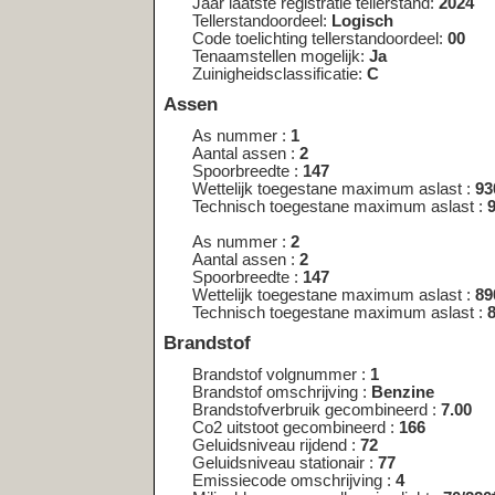
Spoorbreedte :
147
Wettelijk toegestane maximum aslast :
890
Technisch toegestane maximum aslast :
890
Brandstof
Brandstof volgnummer :
1
Brandstof omschrijving :
Benzine
Brandstofverbruik gecombineerd :
7.00
Co2 uitstoot gecombineerd :
166
Geluidsniveau rijdend :
72
Geluidsniveau stationair :
77
Emissiecode omschrijving :
4
Milieuklasse eg goedkeuring licht :
70/220*2003/76B
Nettomaximumvermogen :
72.00
Toerental geluidsniveau :
3750
Uitlaatemissieniveau :
EURO 4
Carrosserie
Carrosserie volgnummer :
1
Carrosserietype :
AC
Type carrosserie europese omschrijving :
Stationwagen
<< nog een kentekenplaat opzoeken <<
Wijkt het bouwjaar af van de registr
kenteken?
In sommige gevallen kan het voorkomen
een ander voertuig is overgeschreven. O
voertuig een tijdlang als demo-model in