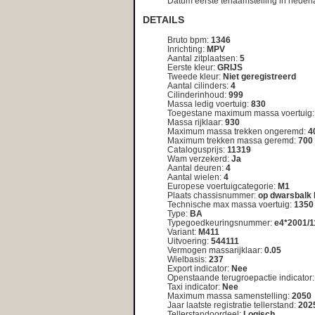
Uitvoering:
544111
Vermogen massarijklaar:
0.05
Wielbasis:
237
Export indicator:
Nee
Openstaande terugroepactie indicator:
Nee
Taxi indicator:
Nee
Maximum massa samenstelling:
2050
Jaar laatste registratie tellerstand:
2025
Tellerstandoordeel:
Logisch
Code toelichting tellerstandoordeel:
00
Tenaamstellen mogelijk:
Ja
Zuinigheidsclassificatie:
B
Assen
As nummer :
1
Aantal assen :
2
Spoorbreedte :
140
Wettelijk toegestane maximum aslast :
720
Technisch toegestane maximum aslast :
720
As nummer :
2
Aantal assen :
2
Spoorbreedte :
139
Wettelijk toegestane maximum aslast :
710
Technisch toegestane maximum aslast :
710
Brandstof
Brandstof volgnummer :
1
Brandstof omschrijving :
Benzine
Brandstofverbruik gecombineerd :
4.80
Co2 uitstoot gecombineerd :
114
Geluidsniveau rijdend :
72
Geluidsniveau stationair :
84
Emissiecode omschrijving :
4
Milieuklasse eg goedkeuring licht :
70/220*2003/76B
Nettomaximumvermogen :
46.00
Toerental geluidsniveau :
4200
Uitlaatemissieniveau :
EURO 4
Carrosserie
Carrosserie volgnummer :
1
Carrosserietype :
AF
Type carrosserie europese omschrijving :
Multipurpose vehicle (MPV)
<< nog een kentekenplaat opzoeken <<
Wijkt het bouwjaar af van de registratiedatum van het kenteken
In sommige gevallen kan het voorkomen dat een kenteken naar een
kan het zijn dat een voertuig een tijdlang als demo-model in de eta
kenteken is gezet. In dergelijke gevallen kan er een verschil optre