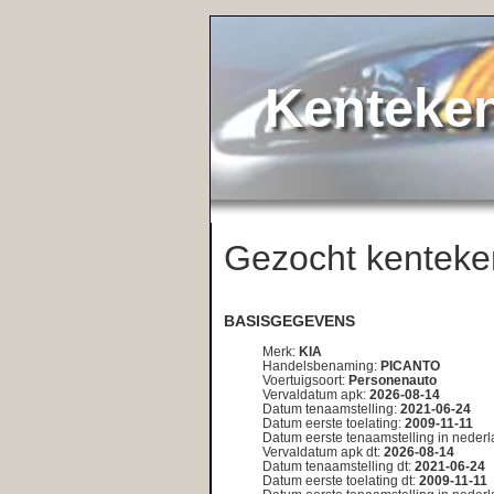
KentekenService.NL
Gezocht kenteken:
<< teru
56-KG-R7
BASISGEGEVENS
Merk:
KIA
Handelsbenaming:
PICANTO
Voertuigsoort:
Personenauto
Vervaldatum apk:
2026-08-14
Datum tenaamstelling:
2021-06-24
Datum eerste toelating:
2009-11-11
Datum eerste tenaamstelling in nederland:
2009-11-11
Vervaldatum apk dt:
2026-08-14
Datum tenaamstelling dt:
2021-06-24
Datum eerste toelating dt:
2009-11-11
Datum eerste tenaamstelling in nederland dt:
2009-11-11
DETAILS
Bruto bpm:
1346
Inrichting:
MPV
Aantal zitplaatsen:
5
Eerste kleur:
GRIJS
Tweede kleur:
Niet geregistreerd
Aantal cilinders:
4
Cilinderinhoud:
999
Massa ledig voertuig:
830
Toegestane maximum massa voertuig:
1350
Massa rijklaar:
930
Maximum massa trekken ongeremd:
400
Maximum trekken massa geremd:
700
Catalogusprijs:
11319
Wam verzekerd:
Ja
Aantal deuren:
4
Aantal wielen:
4
Europese voertuigcategorie:
M1
Plaats chassisnummer:
op dwarsbalk by r. voorzitting
Technische max massa voertuig:
1350
Type:
BA
Typegoedkeuringsnummer:
e4*2001/116*0085*10
Variant:
M411