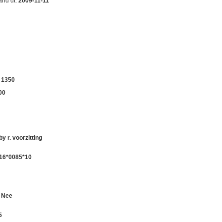
?
 ander voertuig is overgeschreven. Ook
lage heeft gestaan voordat het op
den tussen het bouwjaar van de voertuig en