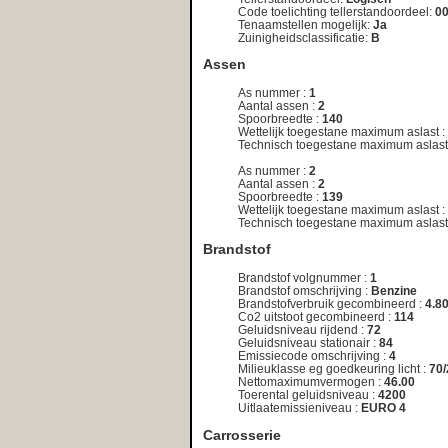
de registratiedatum van het kenteken. Indien van toepassing, vraa
achterliggende reden!
Meest recent opgevraagde kentekens:
ML‑23‑LF
|
TH‑LZ‑42
|
AM‑01‑13
|
TR‑VL‑18
|
ZH‑BS‑02
|
GT‑NS‑62
|
LD‑JX‑79
|
66‑HHH‑3
|
PX‑HP‑46
|
EP
TR‑JD‑65
|
TY‑96‑VT
|
84‑LLJ‑8
|
XV‑XP‑03
|
78‑XH‑52
|
26‑JS‑SL
|
JB‑29‑KJ
|
91‑RR‑VT
|
00‑NZS‑3
|
73‑J
94‑RZF‑2
|
08‑LL‑GB
|
K‑565‑VD
|
55‑TK‑LX
|
09‑LX‑80
|
ZR‑79‑BK
|
1‑SRK‑00
|
25‑GLD‑6
|
8‑KKV‑31
|
2‑V
22‑VZ‑LR
|
26‑NL‑JZ
|
13‑SNV‑5
|
RF‑ZS‑56
|
33‑TB‑14
|
BS‑48‑ZJ
|
MD‑RX‑67
Deze service wordt u gratis aangeboden door
Net
Telligence.