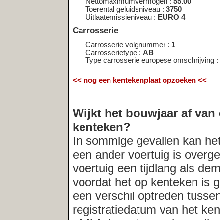
een verschil optreden tussen het bouwja
registratiedatum van het kenteken. Indi
altijd
de verkopende partij naar de acht
Meest recent opgevraagde kentekens:
LN‑BR‑12
|
67‑92‑NB
|
NR‑HR‑79
|
LR‑HN‑87
|
16‑ZF‑XF
|
PX‑5
NZ‑GF‑16
|
90‑TZP‑9
|
OL‑01‑00
|
30‑SBT‑5
|
PB‑03‑78
|
17‑BJ
|
65‑GRK‑4
|
33‑KPX‑7
|
7‑KSX‑35
|
40‑RH‑DF
|
69‑LLB‑9
|
32‑
15‑KGN‑8
|
XB‑54‑07
|
46‑RJ‑TD
|
RG‑BZ‑72
|
04‑WD‑JS
|
44‑P
55‑KZG‑2
|
RH‑BD‑93
|
BB‑XD‑83
|
85‑NX‑66
|
XL‑XT‑46
|
RJ‑X
32‑GDV‑9
|
RX‑BZ‑12
|
SG‑11‑XX
|
TH‑17‑LD
|
TH‑LZ‑42
|
86‑L
|
RN‑13‑30
|
TY‑21‑LZ
Deze service wordt u gratis aangeboden door
Net
Telligence.