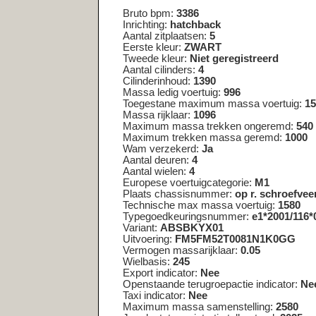
Massa ledig voertuig:
996
Toegestane maximum massa voertuig:
1580
Massa rijklaar:
1096
Maximum massa trekken ongeremd:
540
Maximum trekken massa geremd:
1000
Wam verzekerd:
Ja
Aantal deuren:
4
Aantal wielen:
4
Europese voertuigcategorie:
M1
Plaats chassisnummer:
op r. schroefveerkoker onder mot
Technische max massa voertuig:
1580
Typegoedkeuringsnummer:
e1*2001/116*0174*16
Variant:
ABSBKYX01
Uitvoering:
FM5FM52T0081N1K0GG
Vermogen massarijklaar:
0.05
Wielbasis:
245
Export indicator:
Nee
Openstaande terugroepactie indicator:
Nee
Taxi indicator:
Nee
Maximum massa samenstelling:
2580
Jaar laatste registratie tellerstand:
2025
Tellerstandoordeel:
Geen oordeel
Code toelichting tellerstandoordeel:
05
Tenaamstellen mogelijk:
Ja
Zuinigheidsclassificatie:
D
Assen
As nummer :
1
Aantal assen :
2
Plaatscode as :
V
Spoorbreedte :
143
Wettelijk toegestane maximum aslast :
830
Technisch toegestane maximum aslast :
830
As nummer :
2