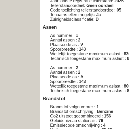
Aantal assen :
2
Plaatscode as :
A
Spoorbreedte :
143
Wettelijk toegestane maximum aslast :
800
Technisch toegestane maximum aslast :
800
Brandstof
Brandstof volgnummer :
1
Brandstof omschrijving :
Benzine
Co2 uitstoot gecombineerd :
156
Geluidsniveau stationair :
76
Emissiecode omschrijving :
4
Nettomaximumvermogen :
55.00
Toerental geluidsniveau :
3750
Uitlaatemissieniveau :
EURO 4
Carrosserie
Carrosserie volgnummer :
1
Carrosserietype :
AB
Type carrosserie europese omschrijving :
Hatchback
<< nog een kentekenplaat opzoeken <<
Wijkt het bouwjaar af van de registr
kenteken?
In sommige gevallen kan het voorkomen
een ander voertuig is overgeschreven. O
voertuig een tijdlang als demo-model in
voordat het op kenteken is gezet. In der