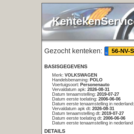
KentekenService.NL
Gezocht kenteken:
<< terug
56-NV-S5
BASISGEGEVENS
Merk:
VOLKSWAGEN
Handelsbenaming:
POLO
Voertuigsoort:
Personenauto
Vervaldatum apk:
2026-08-31
Datum tenaamstelling:
2019-07-27
Datum eerste toelating:
2006-06-06
Datum eerste tenaamstelling in nederland:
2010-12-01
Vervaldatum apk dt:
2026-08-31
Datum tenaamstelling dt:
2019-07-27
Datum eerste toelating dt:
2006-06-06
Datum eerste tenaamstelling in nederland dt:
2010-12-01
DETAILS
Bruto bpm:
3386
Inrichting:
hatchback
Aantal zitplaatsen:
5
Eerste kleur:
ZWART
Tweede kleur:
Niet geregistreerd
Aantal cilinders:
4
Cilinderinhoud:
1390