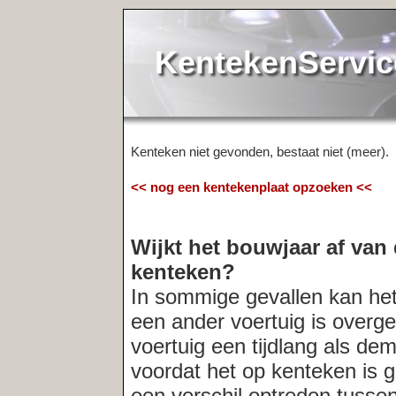
KentekenService.NL
Kenteken niet gevonden, bestaat niet (meer).
<< nog een kentekenplaat opzoeken <<
Wijkt het bouwjaar af van de registr
kenteken?
In sommige gevallen kan het voorkomen
een ander voertuig is overgeschreven. O
voertuig een tijdlang als demo-model in
voordat het op kenteken is gezet. In der
een verschil optreden tussen het bouwja
registratiedatum van het kenteken. Indi
altijd
de verkopende partij naar de acht
Meest recent opgevraagde kentekens: