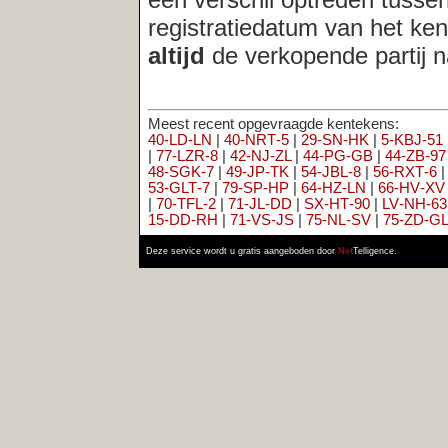
40‑LD‑LN
|
40‑NRT‑5
|
29‑SN‑HK
|
5‑KBJ‑51
|
25‑RPN‑2
|
41‑H
|
77‑LZR‑8
|
42‑NJ‑ZL
|
44‑PG‑GB
|
44‑ZB‑97
|
45‑HV‑NS
|
94‑N
48‑SGK‑7
|
49‑JP‑TK
|
54‑JBL‑8
|
56‑RXT‑6
|
59‑KKX‑1
|
36‑TJ‑
53‑GLT‑7
|
79‑SP‑HP
|
64‑HZ‑LN
|
66‑HV‑XV
|
67‑ZS‑FS
|
69‑G
|
70‑TFL‑2
|
71‑JL‑DD
|
SX‑HT‑90
|
LV‑NH‑63
|
XV‑JR‑81
|
XX‑J
15‑DD‑RH
|
71‑VS‑JS
|
75‑NL‑SV
|
75‑ZD‑GL
|
30‑JJ‑FX
|
79‑T
Deze service wordt u gratis aangeboden door
Net
Telligence.