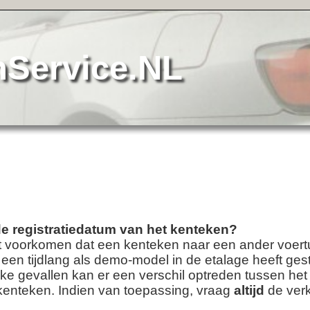
?
 ander voertuig is overgeschreven. Ook
lage heeft gestaan voordat het op
den tussen het bouwjaar van de voertuig en
g
altijd
de verkopende partij naar de
‑PF‑DL
|
12‑03‑HX
|
22‑NBN‑1
|
61‑YA‑95
|
JK‑80‑PK
|
94‑SKK‑4
|
8‑NK‑VN
|
SK‑25‑DK
|
21‑ZF‑SJ
|
38‑RN‑XX
|
LX‑PD‑75
|
‑98‑PP
|
28‑ZB‑JJ
|
RL‑94‑FR
|
43‑KKR‑7
|
91‑JPB‑2
|
TB‑FR‑30
|