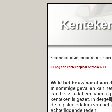
KentekenService.NL
Kenteken niet gevonden, bestaat niet (meer).
<< nog een kentekenplaat opzoeken <<
Wijkt het bouwjaar af van de registratiedatum van het kenteken
In sommige gevallen kan het voorkomen dat een kenteken naar een
kan het zijn dat een voertuig een tijdlang als demo-model in de eta
kenteken is gezet. In dergelijke gevallen kan er een verschil optre
de registratiedatum van het kenteken. Indien van toepassing, vraa
achterliggende reden!
Meest recent opgevraagde kentekens:
XT‑24‑XD
|
SZ‑SR‑55
|
15‑TG‑XB
|
09‑LT‑DS
|
33‑TPB‑7
|
53‑TT‑KF
|
09‑RRD‑6
|
63‑SN‑LN
|
48‑ZKH‑3
|
15
13‑GP‑RH
|
27‑BR‑RH
|
BT‑04‑NR
|
6‑SPF‑56
|
17‑VLV‑2
|
14‑DR‑GP
|
FV‑86‑RJ
|
39‑HFB‑3
|
VH‑ZD‑05
|
1
GP‑RV‑05
|
10‑TTN‑9
|
28‑NT‑BF
|
46‑TR‑NH
|
28‑XNB‑4
|
TP‑XP‑06
|
7‑KSZ‑02
|
46‑JGL‑8
|
SH‑HR‑14
|
RG
41‑74‑DJ
|
85‑XR‑ZP
|
50‑LB‑LK
|
93‑TK‑ZK
|
XX‑GZ‑74
|
62‑LT‑SK
|
RW‑DL‑80
|
52‑GX‑XR
Deze service wordt u gratis aangeboden door
Net
Telligence.