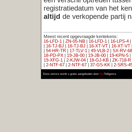
16‑LFD‑1
|
ZN‑05‑NB
|
16‑LFD‑1
|
16‑LPS‑4
|
16‑LPS‑4
|
16‑OV
|
16‑TJ‑BJ
|
16‑TJ‑BJ
|
16‑XT‑VT
|
16‑XT‑VT
|
17‑FN‑FX
|
ZJ‑G
|
54‑HR‑TR
|
17‑TLV‑1
|
49‑VLB‑2
|
SX‑RV‑68
|
17‑TLV‑1
|
17‑V
18‑PD‑PX
|
19‑JB‑00
|
19‑JB‑00
|
19‑KPN‑5
|
15‑JS‑RB
|
19‑KP
19‑XFG‑1
|
2‑KJW‑04
|
18‑GJ‑KB
|
ZK‑718‑R
|
2‑KJW‑04
|
2‑KX
|
2‑NTF‑67
|
2‑NTF‑67
|
37‑GS‑KK
|
2‑SRS‑45
|
2‑SRS‑45
|
2‑VR
Deze service wordt u gratis aangeboden door
Net
Telligence.