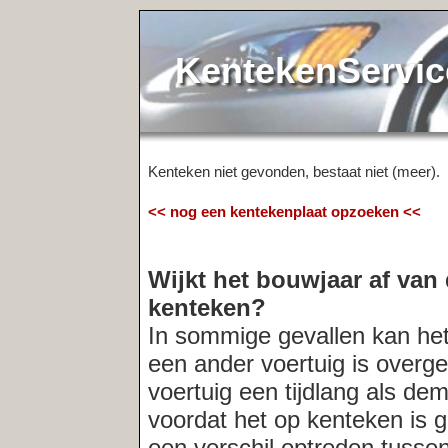
KentekenService.NL
Kenteken niet gevonden, bestaat niet (meer).
<< nog een kentekenplaat opzoeken <<
Wijkt het bouwjaar af van de registr
kenteken?
In sommige gevallen kan het voorkomen
een ander voertuig is overgeschreven. O
voertuig een tijdlang als demo-model in
voordat het op kenteken is gezet. In der
een verschil optreden tussen het bouwja
registratiedatum van het kenteken. Indi
altijd
de verkopende partij naar de acht
Meest recent opgevraagde kentekens: