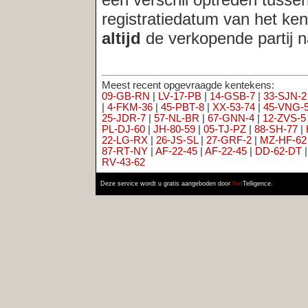
09‑GB‑RN
|
LV‑17‑PB
|
14‑GSB‑7
|
33‑SJN‑2
|
20‑CD‑96
|
20‑P
|
4‑FKM‑36
|
45‑PBT‑8
|
XX‑53‑74
|
45‑VNG‑5
|
BB‑GZ‑10
|
50‑
25‑JDR‑7
|
57‑NL‑BR
|
67‑GNN‑4
|
12‑ZVS‑5
|
77‑HTX‑7
|
95‑N
PL‑DJ‑60
|
JH‑80‑59
|
05‑TJ‑PZ
|
88‑SH‑77
|
HG‑42‑02
|
LH‑72
22‑LG‑RX
|
26‑JS‑SL
|
27‑GRF‑2
|
MZ‑HF‑62
|
30‑NR‑HJ
|
34‑S
87‑RT‑NY
|
AF‑22‑45
|
AF‑22‑45
|
DD‑62‑DT
|
89‑ST‑KN
|
PF‑86
RV‑43‑62
Deze service wordt u gratis aangeboden door
Net
Telligence.