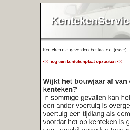
KentekenService.NL
Kenteken niet gevonden, bestaat niet (meer).
<< nog een kentekenplaat opzoeken <<
Wijkt het bouwjaar af van de registr
kenteken?
In sommige gevallen kan het voorkomen
een ander voertuig is overgeschreven. O
voertuig een tijdlang als demo-model in
voordat het op kenteken is gezet. In der
een verschil optreden tussen het bouwja
registratiedatum van het kenteken. Indi
altijd
de verkopende partij naar de acht
Meest recent opgevraagde kentekens: