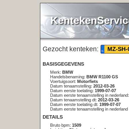
KentekenService.NL
Gezocht kenteken:
<< teru
MZ-SH-04
BASISGEGEVENS
Merk:
BMW
Handelsbenaming:
BMW R1100 GS
Voertuigsoort:
Motorfiets
Datum tenaamstelling:
2012-03-26
Datum eerste toelating:
1999-07-07
Datum eerste tenaamstelling in nederland:
2011-06-01
Datum tenaamstelling dt:
2012-03-26
Datum eerste toelating dt:
1999-07-07
Datum eerste tenaamstelling in nederland dt:
2011-06-01
DETAILS
Bruto bpm:
1509
Inrichting:
Niet geregistreerd
Aantal zitplaatsen:
2
Eerste kleur:
N.v.t.
Tweede kleur:
N.v.t.
Aantal cilinders:
2
Cilinderinhoud:
1085
Massa ledig voertuig:
236
Massa rijklaar:
243