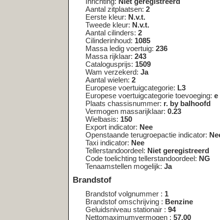
Catalogusprijs:
1509
Wam verzekerd:
Ja
Aantal wielen:
2
Europese voertuigcategorie:
L3
Europese voertuigcategorie toevoeging:
e
Plaats chassisnummer:
r. by balhoofd
Vermogen massarijklaar:
0.23
Wielbasis:
150
Export indicator:
Nee
Openstaande terugroepactie indicator:
Nee
Taxi indicator:
Nee
Tellerstandoordeel:
Niet geregistreerd
Code toelichting tellerstandoordeel:
NG
Tenaamstellen mogelijk:
Ja
Brandstof
Brandstof volgnummer :
1
Brandstof omschrijving :
Benzine
Geluidsniveau stationair :
94
Nettomaximumvermogen :
57.00
Toerental geluidsniveau :
4875
<< nog een kentekenplaat opzoeken <<
Wijkt het bouwjaar af van de registr
kenteken?
In sommige gevallen kan het voorkomen
een ander voertuig is overgeschreven. O
voertuig een tijdlang als demo-model in