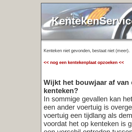
KentekenService.NL
Kenteken niet gevonden, bestaat niet (meer).
<< nog een kentekenplaat opzoeken <<
Wijkt het bouwjaar af van de registr
kenteken?
In sommige gevallen kan het voorkomen
een ander voertuig is overgeschreven. O
voertuig een tijdlang als demo-model in
voordat het op kenteken is gezet. In der
een verschil optreden tussen het bouwja
registratiedatum van het kenteken. Indi
altijd
de verkopende partij naar de acht
Meest recent opgevraagde kentekens: