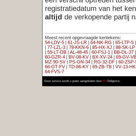
54‑LDV‑5
|
61‑JS‑LR
|
64‑NK‑RG
|
65‑LTP‑5
|
68‑NL‑TZ
|
76‑HG
|
77‑LZL‑3
|
78‑KKN‑6
|
85‑HX‑XJ
|
88‑SK‑LP
|
57‑WB‑JD
|
88‑S
|
59‑LT‑DB
|
AL‑48‑45
|
60‑FSJ‑1
|
BB‑DL‑37
|
BF‑85‑FK
|
BJ‑ZL
60‑GZR‑4
|
BV‑08‑KV
|
BX‑XV‑24
|
69‑GV‑VB
|
DTN‑95‑J
|
GZ‑4
MZ‑90‑SV
|
PS‑GN‑34
|
RG‑32‑DF
|
60‑ZSP‑9
|
RP‑TG‑78
|
RR‑
66‑GT‑FV
|
TD‑86‑KY
|
69‑ZB‑TB
|
VV‑13‑HK
|
62‑VKN‑5
|
XB‑6
64‑FVS‑7
Deze service wordt u gratis aangeboden door
Net
Telligence.