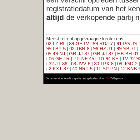
02‑LZ‑RL
|
89‑GF‑LV
|
89‑RDJ‑7
|
91‑PG‑JS
|
91‑RLK‑9
|
91‑RL
95‑LBP‑5
|
02‑TBN‑8
|
96‑HZ‑JT
|
99‑SB‑71
|
99‑SPH‑6
|
BF‑TL‑
05‑49‑NJ
|
GR‑JJ‑87
|
GR‑JJ‑87
|
HB‑BH‑01
|
MX‑HZ‑57
|
NB‑2
|
06‑GF‑TR
|
PP‑NF‑45
|
TD‑94‑KS
|
TV‑32‑90
|
XT‑468‑V
|
ZD‑X
|
32‑JT‑86
|
08‑JVV‑6
|
30‑LPX‑8
|
09‑JGD‑2
|
09‑PJL‑1
|
1‑CIA‑
|
2‑KXT‑87
|
40‑NRT‑5
|
11‑SP‑PN
|
12‑KNB‑6
|
12‑XS‑FG
|
UB‑
Deze service wordt u gratis aangeboden door
Net
Telligence.