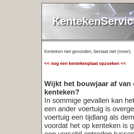
KentekenService.NL
Kenteken niet gevonden, bestaat niet (meer).
<< nog een kentekenplaat opzoeken <<
Wijkt het bouwjaar af van de registr
kenteken?
In sommige gevallen kan het voorkomen
een ander voertuig is overgeschreven. O
voertuig een tijdlang als demo-model in
voordat het op kenteken is gezet. In der
een verschil optreden tussen het bouwja
registratiedatum van het kenteken. Indi
altijd
de verkopende partij naar de acht
Meest recent opgevraagde kentekens: